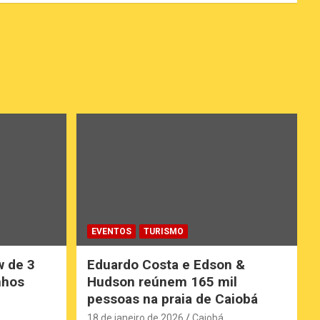
EVENTOS
TURISMO
w de 3
Eduardo Costa e Edson &
nhos
Hudson reúnem 165 mil
pessoas na praia de Caiobá
18 de janeiro de 2026
Caiobá