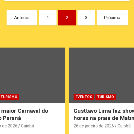
Anterior
1
2
3
Próxima
TURISMO
EVENTOS
TURISMO
 maior Carnaval do
Gusttavo Lima faz sho
do Paraná
horas na praia de Mati
o de 2026
Caiobá
26 de janeiro de 2026
Caiobá