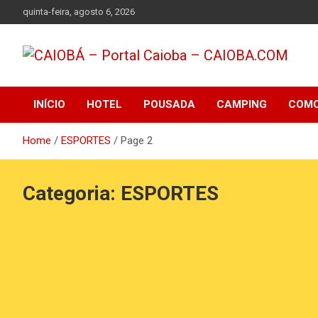
Skip
quinta-feira, agosto 6, 2026
to
content
Informações sobre o Balneário Caiobá, hoteis, pousadas,
CAIOBÁ – Portal
restaurantes, lazer, praia de Caiobá
INÍCIO
HOTEL
POUSADA
CAMPING
COMO
Caioba – CAIOBA.COM
Home
ESPORTES
Page 2
Categoria:
ESPORTES