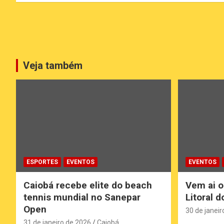
Paginação
de
posts
Veja também
ESPORTES
EVENTOS
EVENTOS
Caiobá recebe elite do beach
Vem ai o
tennis mundial no Sanepar
Litoral 
Open
30 de janeir
31 de janeiro de 2026
Caiobá