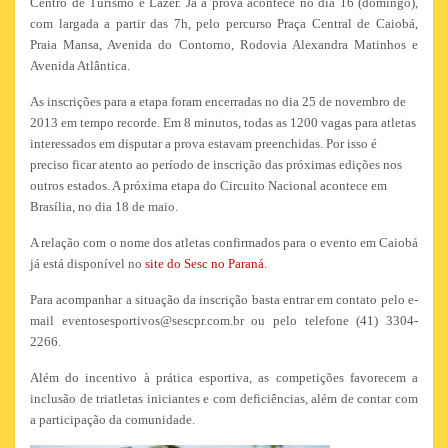
Centro de Turismo e Lazer. Já a prova acontece no dia 16 (domingo),
com largada a partir das 7h, pelo percurso Praça Central de Caiobá,
Praia Mansa, Avenida do Contorno, Rodovia Alexandra Matinhos e
Avenida Atlântica.
As inscrições para a etapa foram encerradas no dia 25 de novembro de
2013 em tempo recorde. Em 8 minutos, todas as 1200 vagas para atletas
interessados em disputar a prova estavam preenchidas. Por isso é
preciso ficar atento ao período de inscrição das próximas edições nos
outros estados. A próxima etapa do Circuito Nacional acontece em
Brasília, no dia 18 de maio.
A relação com o nome dos atletas confirmados para o evento em Caiobá
já está disponível no
site do Sesc no Paraná
.
Para acompanhar a situação da inscrição basta entrar em contato pelo e-
mail eventosesportivos@sescpr.com.br ou pelo telefone (41) 3304-
2266.
Além do incentivo à prática esportiva, as competições favorecem a
inclusão de triatletas iniciantes e com deficiências, além de contar com
a participação da comunidade.