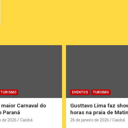
TURISMO
EVENTOS
TURISMO
 maior Carnaval do
Gusttavo Lima faz sho
do Paraná
horas na praia de Mati
o de 2026
Caiobá
26 de janeiro de 2026
Caiobá