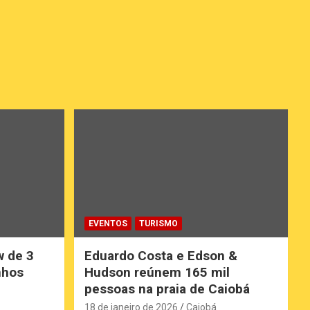
EVENTOS
TURISMO
w de 3
Eduardo Costa e Edson &
nhos
Hudson reúnem 165 mil
pessoas na praia de Caiobá
18 de janeiro de 2026
Caiobá