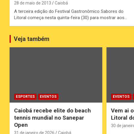
28 de maio de 2013
Caiobá
A terceira edição do Festival Gastronômico Sabores do
Litoral começa nesta quinta-feira (30) para mostrar aos…
Veja também
ESPORTES
EVENTOS
EVENTOS
Caiobá recebe elite do beach
Vem ai o
tennis mundial no Sanepar
Litoral 
Open
30 de janeir
31 de janeiro de 2026
Caiobá