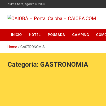
Skip
quinta-feira, agosto 6, 2026
to
content
Informações sobre o Balneário Caiobá, hoteis, pousadas,
CAIOBÁ – Portal
restaurantes, lazer, praia de Caiobá
INÍCIO
HOTEL
POUSADA
CAMPING
COMO
Caioba – CAIOBA.COM
Home
GASTRONOMIA
Categoria:
GASTRONOMIA