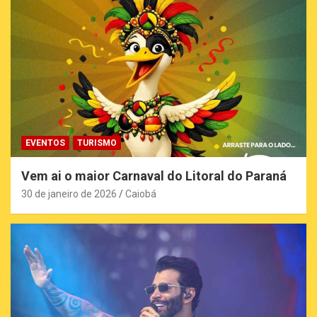
EVENTOS
TURISMO
Vem ai o maior Carnaval do Litoral do Paraná
30 de janeiro de 2026
Caiobá