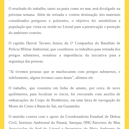
O resultado do trabalho, tanto na praia como no mar, será divulgado na
próxima semana. Além da retirada e correta destinação dos materiais
considerados perigosos e poluentes, o objetivo foi sensibilizar a
população que visita ou reside no Litoral para a preservação e proteção
do ambiente costeiro.
O capitão Durval Tavares Junior, da 1ª Companhia do Batalhão de
Polícia Militar Ambiental, que coordenou os trabalhos para retirada dos
perigos submersos, ressaltou a importância da iniciativa para a
segurança das pessoas.
“Já tivemos pessoas que se machucaram com perigos submersos, e
infelizmente, alguns tivemos casos fatais”, afirmou ele.
O trabalho, que consistiu em linha de arrasto, por cerca de nove
quilômetros, para localizar os riscos, foi executado com auxílio de
embarcações do Corpo de Bombeiros, em uma faixa de navegação do
Morro do Cristo à Barra do Saí, em Guaratuba.
O mutirão contou com o apoio da Coordenadoria Estadual de Defesa
Civil, Instituto Ambiental do Paraná, Sanepar, ONG Parceiros do Mar,
Associações de Surf do Litoral e Secretarias do Meio Ambiente de