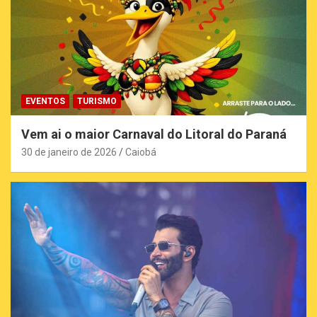
EVENTOS
TURISMO
Vem ai o maior Carnaval do Litoral do Paraná
30 de janeiro de 2026
Caiobá