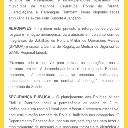
técnicos de enfermagem e rádio-operadores aplicados nos
municípios de Matinhos, Guaratuba, Pontal do Paraná,
Guaraqueçaba e Paranaguá. Também serão disponibilizadas
ambulâncias extras com Suporte Avançado.
AERONAVES
– Também está previsto o reforço do serviço de
resgate e remoção aeromédica, para atuação em conjunto com os
integrantes do Batalhão de Polícia Militar de Operações Aéreas
(BPMOA) e criada a Central de Regulação Médica de Urgência do
SAMU Regional Litoral.
“Fizemos todo o possível para ampliar as condições, mas a
estrutura tem fim. A demanda por leitos é muito grande. E, neste
momento, há dificuldade para se encontrar profissionais
capacidades para atuar no combate à doença”, explicou o
secretário da Saúde.
SEGURANÇA PÚBLICA
– O planejamento das Polícias Militar,
Civil e Científica inclui a permanência de cerca de 2 mil
profissionais em todo o Litoral para reforçar a presença ostensiva,
com estruturação também da Polícia Judiciária nas delegacias. O
Departamento Penitenciário, por sua vez, terá equipes para fazer o
monitoramento de pessoas que possuam tornozeleira eletrônica e