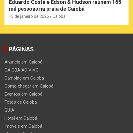
Eduardo Costa e Edson & Hudson reúnem 165
mil pessoas na praia de Caiobá
18 de janeiro de 2026
Caiobá
PÁGINAS
Anuncie em Caiobá
CAIOBÁ AO VIVO
Camping em Caiobá
Como chegar em Caiobá
Eventos em Caiobá
Fotos de Caiobá
GUIA
Hotel em Caiobá
Imóveis em Caiobá