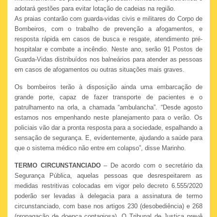
adotará gestões para evitar lotação de cadeias na região.
As praias contarão com guarda-vidas civis e militares do Corpo de
Bombeiros, com o trabalho de prevenção a afogamentos, e
resposta rápida em casos de busca e resgate, atendimento pré-
hospitalar e combate a incêndio. Neste ano, serão 91 Postos de
Guarda-Vidas distribuídos nos balneários para atender as pessoas
em casos de afogamentos ou outras situações mais graves.
Os bombeiros terão à disposição ainda uma embarcação de
grande porte, capaz de fazer transporte de pacientes e o
patrulhamento na orla, a chamada “ambulancha”. “Desde agosto
estamos nos empenhando neste planejamento para o verão. Os
policiais vão dar a pronta resposta para a sociedade, espalhando a
sensação de segurança. E, evidentemente, ajudando a saúde para
que o sistema médico não entre em colapso”, disse Marinho.
TERMO CIRCUNSTANCIADO
– De acordo com o secretário da
Segurança Pública, aquelas pessoas que desrespeitarem as
medidas restritivas colocadas em vigor pelo decreto 6.555/2020
poderão ser levadas à delegacia para a assinatura de termo
circunstanciado, com base nos artigos 230 (desobediência) e 268
(propagação de doença contagiosa). O Tribunal de Justiça prevê