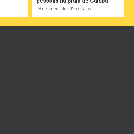
pessoas na praia de Caiobá
18 de janeiro de 2026
Caiobá