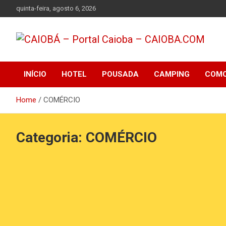
Skip
quinta-feira, agosto 6, 2026
to
content
Informações sobre o Balneário Caiobá, hoteis, pousadas,
CAIOBÁ – Portal
restaurantes, lazer, praia de Caiobá
INÍCIO
HOTEL
POUSADA
CAMPING
COMO
Caioba – CAIOBA.COM
Home
COMÉRCIO
Categoria:
COMÉRCIO