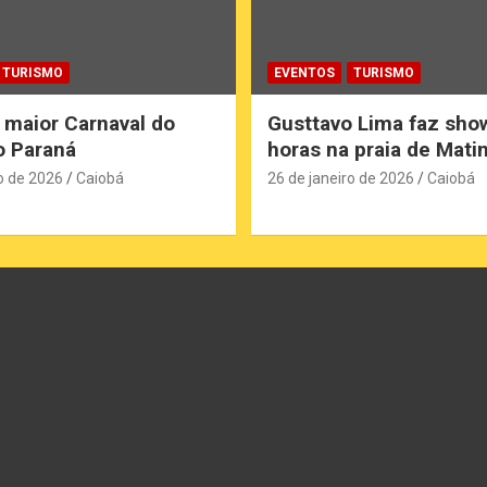
TURISMO
EVENTOS
TURISMO
 maior Carnaval do
Gusttavo Lima faz sho
do Paraná
horas na praia de Mati
o de 2026
Caiobá
26 de janeiro de 2026
Caiobá