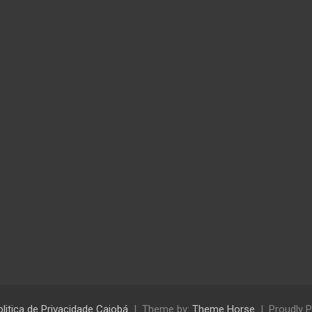
olitica de Privacidade Caiobá
Theme by:
Theme Horse
Proudly 